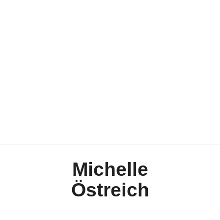
Kundenmagazin mit dem Schwerpunkt Metal und
Konzerte
Michelle
Östreich